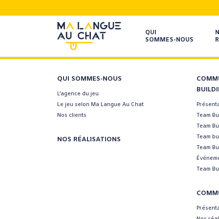
QUI
SOMMES-NOUS
R
QUI SOMMES-NOUS
COMMU
BUILD
L’agence du jeu
Le jeu selon Ma Langue Au Chat
Présent
Nos clients
Team Bui
Team Bu
Team bui
NOS RÉALISATIONS
Team Bui
Événeme
Team Bui
COMMU
Présent