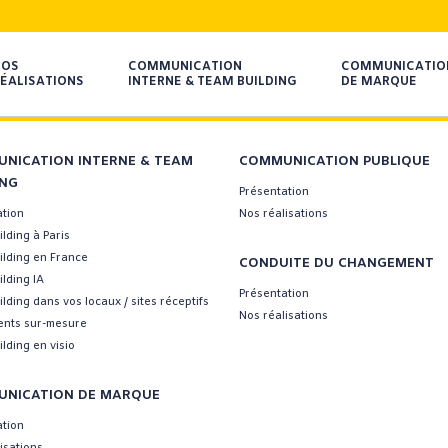
NOS
COMMUNICATION
COMMUNICATIO
ÉALISATIONS
INTERNE & TEAM BUILDING
DE MARQUE
NICATION INTERNE & TEAM
COMMUNICATION PUBLIQUE
ING
Présentation
ation
Nos réalisations
lding à Paris
ilding en France
CONDUITE DU CHANGEMENT
lding IA
Présentation
lding dans vos locaux / sites réceptifs
Nos réalisations
nts sur-mesure
lding en visio
NICATION DE MARQUE
ation