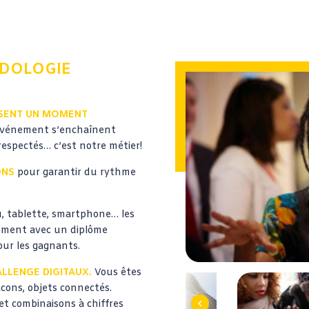
ODOLOGIE
SSENT UN MOMENT
 événement s’enchaînent
 respectés… c’est notre métier!
ONS
pour garantir du rythme
u, tablette, smartphone… les
ement avec un diplôme
our les gagnants.
LLENGE DIGITAUX.
Vous êtes
Previous
cons, objets connectés.
 et combinaisons à chiffres