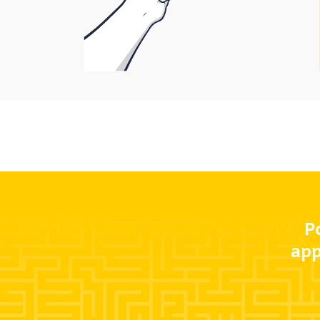
P
app