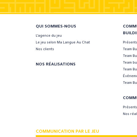
QUI SOMMES-NOUS
COMMU
BUILD
L’agence du jeu
Le jeu selon Ma Langue Au Chat
Présent
Nos clients
Team Bui
Team Bu
Team bui
NOS RÉALISATIONS
Team Bui
Événeme
Team Bui
COMMU
Présent
Nos réal