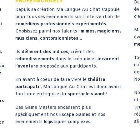
PROFESSIONNELS
De
év
s
Depuis sa création Ma Langue Au Chat s’appuie
c’
pour tous ses événements sur l’intervention de
ar
comédiens professionnels expérimentés.
Ma
Choisissez parmi nos talents :
mimes, magiciens,
év
musiciens, contorsionnistes…
me
,
Ils
délivrent des indices
, créent des
To
rebondissements
dans le scénario et
incarnent
cr
qui
l’aventure
proposée aux participants.
de
e
No
En ayant à coeur de faire vivre le
théâtre
participatif
, Ma Langue Au Chat est donc avant
No
tout une entreprise du
spectacle vivant
!
et
rs
.
te
Des Game Masters encadrent plus
ré
spécifiquement nos Escape Games et nos
afi
événements logistiques complexes.
ion