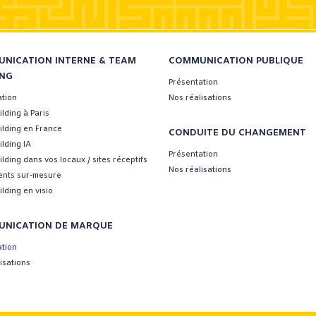
NICATION INTERNE & TEAM
COMMUNICATION PUBLIQUE
ING
Présentation
ation
Nos réalisations
lding à Paris
ilding en France
CONDUITE DU CHANGEMENT
lding IA
Présentation
lding dans vos locaux / sites réceptifs
Nos réalisations
nts sur-mesure
lding en visio
NICATION DE MARQUE
ation
isations