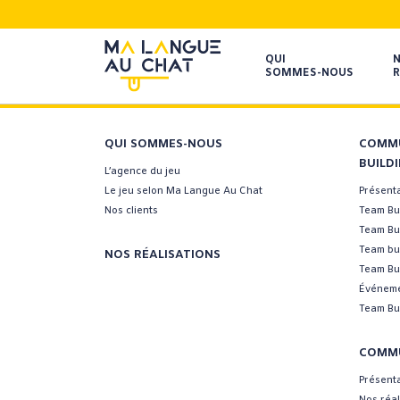
QUI
SOMMES-NOUS
R
QUI SOMMES-NOUS
COMMU
BUILD
L’agence du jeu
Le jeu selon Ma Langue Au Chat
Présent
Nos clients
Team Bui
Team Bu
Team bui
NOS RÉALISATIONS
Team Bui
Événeme
Team Bui
COMMU
Présent