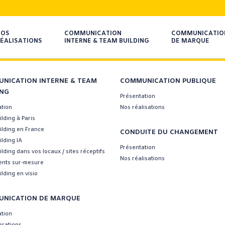
NOS
COMMUNICATION
COMMUNICATIO
ÉALISATIONS
INTERNE & TEAM BUILDING
DE MARQUE
NICATION INTERNE & TEAM
COMMUNICATION PUBLIQUE
ING
Présentation
ation
Nos réalisations
lding à Paris
ilding en France
CONDUITE DU CHANGEMENT
lding IA
Présentation
lding dans vos locaux / sites réceptifs
Nos réalisations
nts sur-mesure
lding en visio
NICATION DE MARQUE
ation