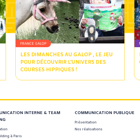
FRANCE GALOP
LES DIMANCHES AU GALOP , LE JEU
POUR DÉCOUVRIR L'UNIVERS DES
COURSES HIPPIQUES !
NICATION INTERNE & TEAM
COMMUNICATION PUBLIQUE
ING
Présentation
ation
Nos réalisations
lding à Paris