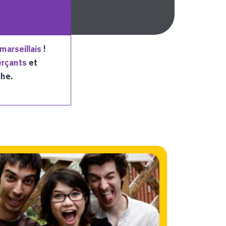
 marseillais
!
erçants
et
che.