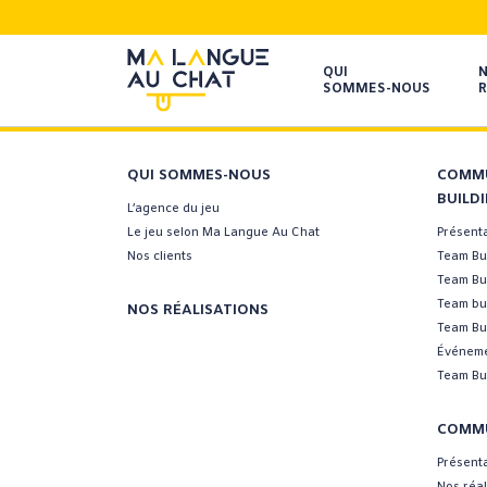
QUI
SOMMES-NOUS
R
QUI SOMMES-NOUS
COMMU
BUILD
L’agence du jeu
Le jeu selon Ma Langue Au Chat
Présent
Nos clients
Team Bui
Team Bu
Team bui
NOS RÉALISATIONS
Team Bui
Événeme
Team Bui
COMMU
Présent