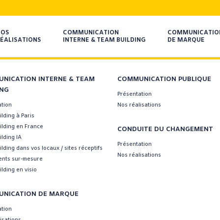
NOS
COMMUNICATION
COMMUNICATIO
ÉALISATIONS
INTERNE & TEAM BUILDING
DE MARQUE
NICATION INTERNE & TEAM
COMMUNICATION PUBLIQUE
ING
Présentation
ation
Nos réalisations
lding à Paris
ilding en France
CONDUITE DU CHANGEMENT
lding IA
Présentation
lding dans vos locaux / sites réceptifs
Nos réalisations
nts sur-mesure
lding en visio
NICATION DE MARQUE
ation