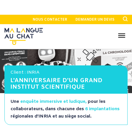
NOUS CONTACTER
DEMANDER UN DEVIS
Client : INRIA
L'ANNIVERSAIRE D'UN GRAND
INSTITUT SCIENTIFIQUE
Une
enquête immersive et ludique,
pour les
collaborateurs, dans chacune des
6 implantations
régionales d’
INRIA
et au siège social.