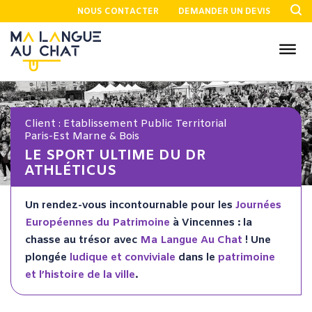
NOUS CONTACTER
DEMANDER UN DEVIS
Client : Etablissement Public Territorial
Paris-Est Marne & Bois
LE SPORT ULTIME DU DR
ATHLÉTICUS
Un rendez-vous incontournable pour les
Journées
Européennes du Patrimoine
à Vincennes : la
chasse au trésor avec
Ma Langue Au Chat
! Une
plongée
ludique
et conviviale
dans le
patrimoine
et l’histoire de la ville
.