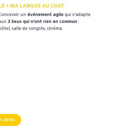
LE + MA LANGUE AU CHAT
Concevoir un
événement agile
qui s’adapte
aux
3 lieux qui n’ont rien en commun
:
hôtel, salle de congrés, cinéma.
n devis