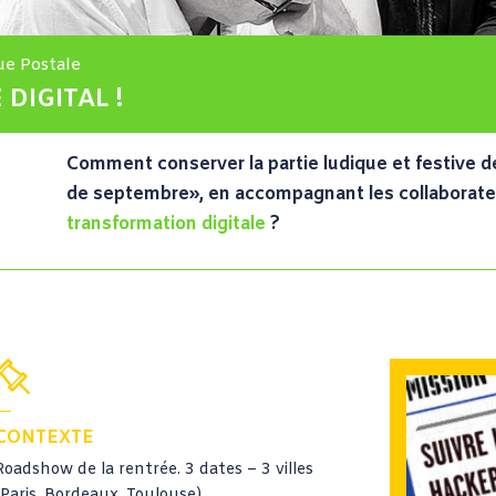
ue Postale
 DIGITAL !
Comment conserver la partie ludique et festive 
de septembre», en accompagnant les collaborateu
transformation digitale
?
CONTEXTE
Roadshow de la rentrée. 3 dates – 3 villes
(Paris, Bordeaux, Toulouse).