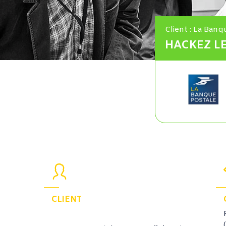
Client : La Banq
HACKEZ LE
CLIENT