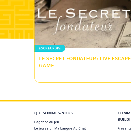
ESCP EUROPE
LE SECRET FONDATEUR : LIVE ESCAPE
GAME
QUI SOMMES-NOUS
COMMU
BUILD
L’agence du jeu
Le jeu selon Ma Langue Au Chat
Présent