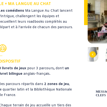
LE + MA LANGUE AU CHAT
Les comédiens
Ma Langue Au Chat lancent
l’intrigue, challengent les équipes et
recueillent leurs roadbooks complétés au
départ et à l’arrivée de chacun des parcours.
Previous
DISPOSITIF
3 livrets de jeux
pour 3 parcours
,
dont
un
livret bilingue
anglais-français
.
Des parcours répartis dans
2 zones de jeu
,
le quartier latin et la Bibliothèque Nationale
MESSA
de France.
CLEFS
Chaque terrain de jeu accueille un tiers des