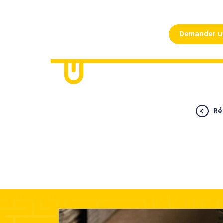
Demander u
Ré