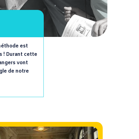
S
méthode est
s ! Durant cette
rangers vont
gle de notre